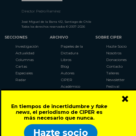
Director: Pedro Ramírez
José Miguel de la Barra 412, Santiago de Chile
Todos los derechos reservados © 2007-2026
SECCIONES
ARCHIVO
SOBRE CIPER
Investigación
Papeles de la
Hazte Socio
Actualidad
Dictadura
Nosotros
Columnas
Libros
Donaciones
Cartas
Blog
Contacto
Especiales
Autores
Talleres
Radar
CIPER
Newsletter
Académico
Festival
×
LaBot
Constituyente
En tiempos de incertidumbre y
fake
Al Plebiscito
news
, el periodismo de CIPER es
con CIPER
más necesario que nunca.
Síguenos en:
Hazte socio