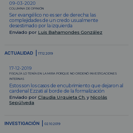
09-03-2020
COLUMNA DE OPINIÓN
Ser evangélico no es ser de derecha: las
complejidades de un credo usualmente
desestimado por la izquierda
Enviado por
Luis Bahamondes González
ACTUALIDAD
17.12.2019
17-12-2019
FISCALÍA LO TENÍA EN LA MIRA PORQUE NO ORDENÓ INVESTIGACIONES
INTERNAS
Estos son los casos de encubrimiento que dejaron al
cardenal Ezzati al borde de la formalización
Enviado por
Claudia Urquieta Ch.
y
Nicolás
Sepúlveda
INVESTIGACIÓN
02.10.2019