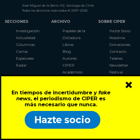
José Miguel de la Barra 412, Santiago de Chile
Todos los derechos reservados © 2007-2026
SECCIONES
ARCHIVO
SOBRE CIPER
Investigación
Papeles de la
Hazte Socio
Actualidad
Dictadura
Nosotros
Columnas
Libros
Donaciones
Cartas
Blog
Contacto
Especiales
Autores
Talleres
Radar
CIPER
Newsletter
Académico
Festival
×
LaBot
Constituyente
En tiempos de incertidumbre y
fake
Al Plebiscito
news
, el periodismo de CIPER es
con CIPER
más necesario que nunca.
Síguenos en:
Hazte socio