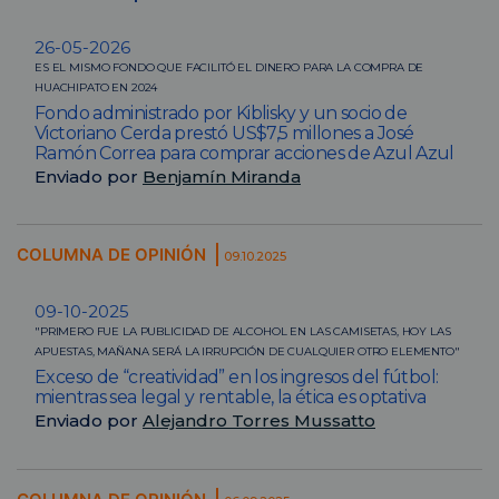
26-05-2026
ES EL MISMO FONDO QUE FACILITÓ EL DINERO PARA LA COMPRA DE
HUACHIPATO EN 2024
Fondo administrado por Kiblisky y un socio de
Victoriano Cerda prestó US$7,5 millones a José
Ramón Correa para comprar acciones de Azul Azul
Enviado por
Benjamín Miranda
COLUMNA DE OPINIÓN
09.10.2025
09-10-2025
"PRIMERO FUE LA PUBLICIDAD DE ALCOHOL EN LAS CAMISETAS, HOY LAS
APUESTAS, MAÑANA SERÁ LA IRRUPCIÓN DE CUALQUIER OTRO ELEMENTO"
Exceso de “creatividad” en los ingresos del fútbol:
mientras sea legal y rentable, la ética es optativa
Enviado por
Alejandro Torres Mussatto