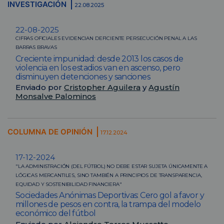
INVESTIGACIÓN
22.08.2025
22-08-2025
CIFRAS OFICIALES EVIDENCIAN DEFICIENTE PERSECUCIÓN PENAL A LAS
BARRAS BRAVAS
Creciente impunidad: desde 2013 los casos de
violencia en los estadios van en ascenso, pero
disminuyen detenciones y sanciones
Enviado por
Cristopher Aguilera
y
Agustín
Monsalve Palominos
COLUMNA DE OPINIÓN
17.12.2024
17-12-2024
"LA ADMINISTRACIÓN (DEL FÚTBOL) NO DEBE ESTAR SUJETA ÚNICAMENTE A
LÓGICAS MERCANTILES, SINO TAMBIÉN A PRINCIPIOS DE TRANSPARENCIA,
EQUIDAD Y SOSTENIBILIDAD FINANCIERA"
Sociedades Anónimas Deportivas: Cero gol a favor y
millones de pesos en contra, la trampa del modelo
económico del fútbol