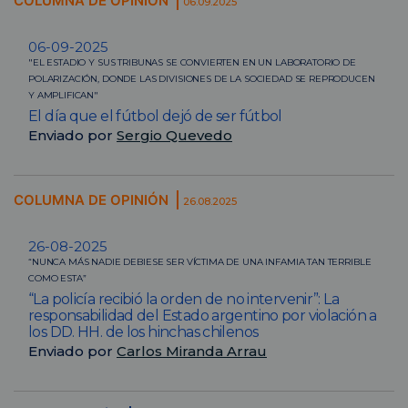
COLUMNA DE OPINIÓN
06.09.2025
06-09-2025
"EL ESTADIO Y SUS TRIBUNAS SE CONVIERTEN EN UN LABORATORIO DE
POLARIZACIÓN, DONDE LAS DIVISIONES DE LA SOCIEDAD SE REPRODUCEN
Y AMPLIFICAN"
El día que el fútbol dejó de ser fútbol
Enviado por
Sergio Quevedo
COLUMNA DE OPINIÓN
26.08.2025
26-08-2025
“NUNCA MÁS NADIE DEBIESE SER VÍCTIMA DE UNA INFAMIA TAN TERRIBLE
COMO ESTA”
“La policía recibió la orden de no intervenir”: La
responsabilidad del Estado argentino por violación a
los DD. HH. de los hinchas chilenos
Enviado por
Carlos Miranda Arrau