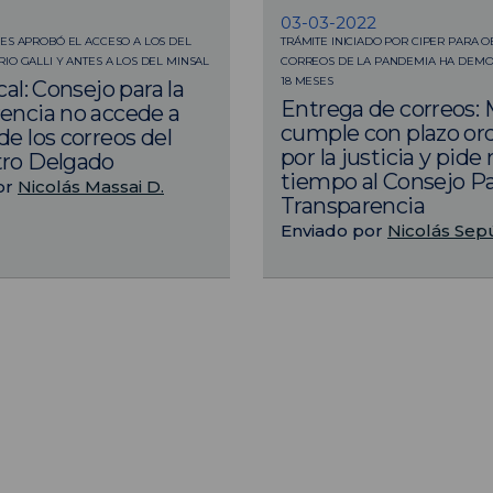
03-03-2022
ES APROBÓ EL ACCESO A LOS DEL
TRÁMITE INICIADO POR CIPER PARA 
IO GALLI Y ANTES A LOS DEL MINSAL
CORREOS DE LA PANDEMIA HA DEM
18 MESES
cal: Consejo para la
Entrega de correos: 
encia no accede a
cumple con plazo o
de los correos del
por la justicia y pide
tro Delgado
tiempo al Consejo Pa
or
Nicolás Massai D.
Transparencia
Enviado por
Nicolás Sep