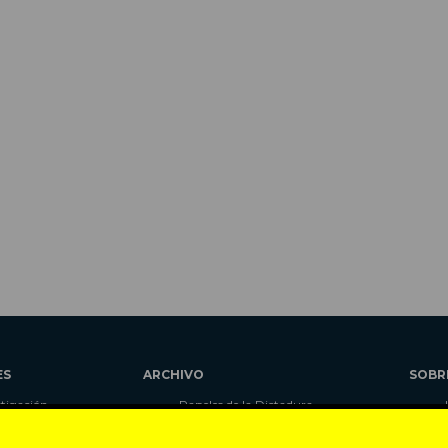
ES
ARCHIVO
SOBR
stigación
Papeles de la Dictadura
alidad
Libros