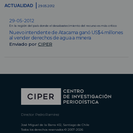
ACTUALIDAD
29.05.2012
29-05-2012
En la región del país donde el desabastecimiento del recurso es más crítico
Nuevo intendente de Atacama ganó US$4 millones
al vender derechos de agua a minera
Enviado por
CIPER
Director: Pedro Ramírez
José Miguel de la Barra 412, Santiago de Chile
Todos los derechos reservados © 2007-2026