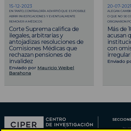
15-12-2023
20-07-202
EN TANTO, CONTRALORÍA ADVIRTIÓ QUE ES POSIBLE
ALEGAN CAMBIO
ABRIR INVESTIGACIONES Y EVENTUALMENTE
O QUE NO SE C
REMOVER A MÉDICOS
ORIGINARON PO
Corte Suprema califica de
Más de 1
ilegales, arbitrarias y
acusan 
antojadizas resoluciones de
instituci
Comisiones Médicas que
con omis
rechazan pensiones de
irregula
invalidez
Enviado p
Enviado por
Mauricio Weibel
Barahona
SECCION
Inve