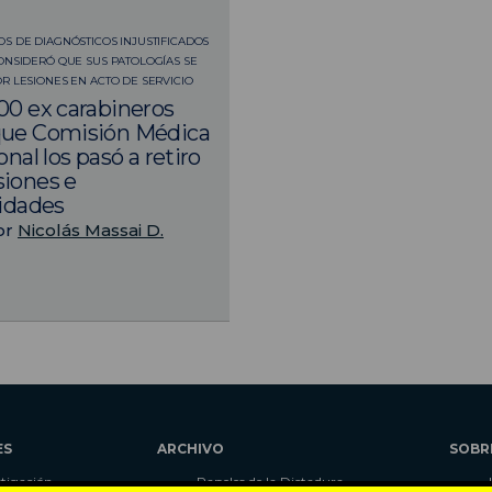
1
S DE DIAGNÓSTICOS INJUSTIFICADOS
ONSIDERÓ QUE SUS PATOLOGÍAS SE
R LESIONES EN ACTO DE SERVICIO
00 ex carabineros
que Comisión Médica
onal los pasó a retiro
iones e
ridades
or
Nicolás Massai D.
ES
ARCHIVO
SOBR
stigación
Papeles de la Dictadura