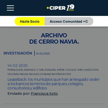
Hazte Socio
Acceso Comunidad +C
ARCHIVO
DE CERRO NAVIA.
INVESTIGACIÓN
14.02.2025
14-02-2025
PEÑALOLÉN, SANTIAGO Y SAN JOAQUÍN, ENTRE LOS QUE HAN USADO ESTA
VÍA PARA PAGAR DEUDAS O FINANCIAR PROYECTOS
Leaseback: los municipios que han arriesgado ceder
a los bancos terrenos de parques, colegios,
consultorios y edificios
Enviado por
Francisca Soto