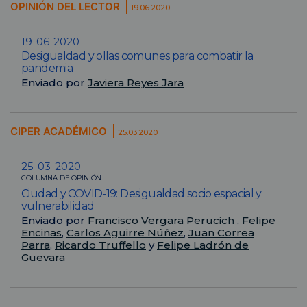
OPINIÓN DEL LECTOR
19.06.2020
19-06-2020
Desigualdad y ollas comunes para combatir la
pandemia
Enviado por
Javiera Reyes Jara
CIPER ACADÉMICO
25.03.2020
25-03-2020
COLUMNA DE OPINIÓN
Ciudad y COVID-19: Desigualdad socio espacial y
vulnerabilidad
Enviado por
Francisco Vergara Perucich
,
Felipe
Encinas
,
Carlos Aguirre Núñez
,
Juan Correa
Parra
,
Ricardo Truffello
y
Felipe Ladrón de
Guevara