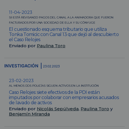
11-04-2023
SII ESTÁ REVISANDO PAGOS DEL CANAL A LA ANIMADORA QUE FUERON
FACTURADOS POR UNA SOCIEDAD DE ELLA Y SU CÓNYUGE
El cuestionado esquema tributario que utiliza
Tonka Tomicic con Canal 13 que dejó al descubierto
el Caso Relojes
Enviado por
Paulina Toro
INVESTIGACIÓN
23.02.2023
23-02-2023
AL MENOS DOS POLICÍAS SIGUEN ACTIVOS EN LA INSTITUCIÓN
Caso Relojes: siete efectivos de la PDI están
imputados por colaborar con empresarios acusados
de lavado de activos
Enviado por
Nicolás Sepúlveda
,
Paulina Toro
y
Benjamín Miranda