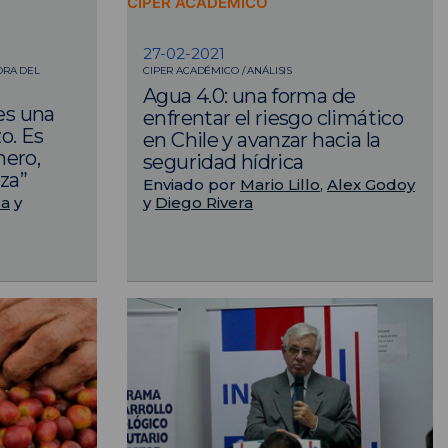
CIPER ACADÉMICO
27-02-2021
ORA DEL
CIPER ACADÉMICO / ANÁLISIS
Agua 4.0: una forma de
 es una
enfrentar el riesgo climático
o. Es
en Chile y avanzar hacia la
nero,
seguridad hídrica
za”
Enviado por
Mario Lillo
,
Alex Godoy
ga
y
y
Diego Rivera