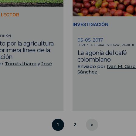
L LECTOR
INVESTIGACIÓN
PINIÓN
05-05-2017
o por la agricultura
SERIE "LA TIERRA ESCLAVA", PARTE II
 primera línea de la
La agonía del café
ación
colombiano
or
Tomás Ibarra
y
José
Enviado por
Iván M. Garc
Sánchez
1
2
>