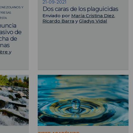
21-09-2021
VENEZOLANOS Y
Dos caras de los plaguicidas
MPRESAS
Enviado por
María Cristina Diez
,
ISTA
Ricardo Barra
y
Gladys Vidal
enuncia
asivo de
cha de
inas
rère
y