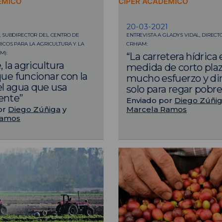
ÉMICO
CIPER ACADÉMICO
20-03-2021
 SUBDIRECTOR DEL CENTRO DE
ENTREVISTA A GLADYS VIDAL, DIRECT
ICOS PARA LA AGRICULTURA Y LA
CRHIAM:
M):
“La carretera hídrica
, la agricultura
medida de corto plaz
que funcionar con la
mucho esfuerzo y di
l agua que usa
solo para regar pobre
ente”
Enviado por
Diego Zúñi
or
Diego Zúñiga
y
Marcela Ramos
Ramos