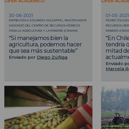
CIPER ACADÉMICO
CIPER ACAD
30-06-2021
01-05-2021
ENTREVISTA A EDUARDO HOLZAPFEL, INVESTIGADOR
PEDRO TOLEDO,
ASOCIADO DEL CENTRO DE RECURSOS HÍDRICOS
RECURSOS HÍDR
PARA LA AGRICULTURA Y LA MINERÍA (CRHIAM):
MINERÍA (CRHIA
“Si manejamos bien la
“En Chile
agricultura, podemos hacer
tendría 
que sea más sustentable”
mitad de
actualm
Enviado por
Diego Zúñiga
Enviado p
Marcela 