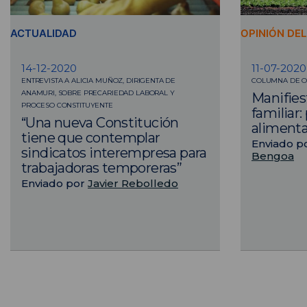
ACTUALIDAD
OPINIÓN DE
14-12-2020
11-07-2020
ENTREVISTA A ALICIA MUÑOZ, DIRIGENTA DE
COLUMNA DE O
ANAMURI, SOBRE PRECARIEDAD LABORAL Y
Manifiest
PROCESO CONSTITUYENTE
familiar:
“Una nueva Constitución
aliment
tiene que contemplar
Enviado p
sindicatos interempresa para
Bengoa
trabajadoras temporeras”
Enviado por
Javier Rebolledo