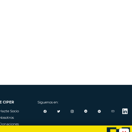
E CIPER
Síguenos en:
Hazte Socio
Nosotros
Donaciones
Contacto