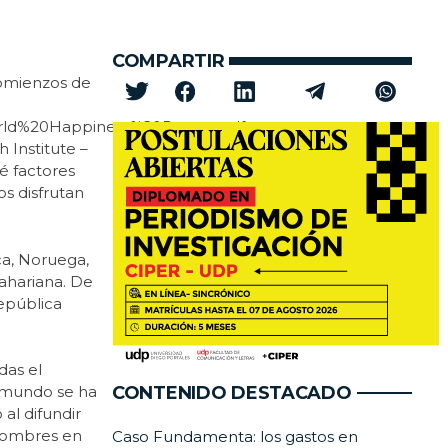
COMPARTIR
 comienzos de
/World%20Happiness%20Report.pdf»
 Institute –
é factores
os disfrutan
ca, Noruega,
sahariana. De
República
das el
CONTENIDO DESTACADO
l mundo se ha
al difundir
 hombres en
Caso Fundamenta: los gastos en