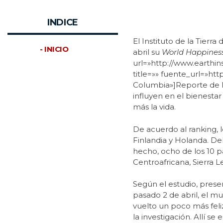
INDICE
El Instituto de la Tier
- INICIO
abril su
World Happines
url=»http://www.earthi
title=»» fuente_url=»ht
Columbia»]Reporte de la
influyen en el bienestar
más la vida.
De acuerdo al ranking, 
Finlandia y Holanda. Del
hecho, ocho de los 10 p
Centroafricana, Sierra L
Según el estudio, prese
pasado 2 de abril, el m
vuelto un poco más feliz
la investigación. Allí 