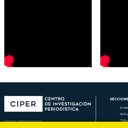
SECCION
Inve
Actu
Col
Director: Pedro Ramírez
Cart