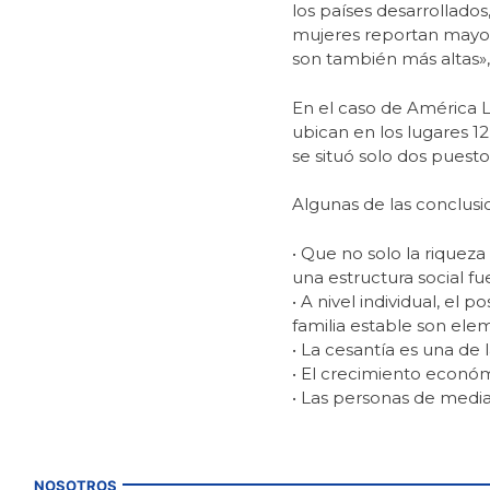
los países desarrollado
mujeres reportan mayor
son también más altas», 
En el caso de América La
ubican en los lugares 12 
se situó solo dos puesto
Algunas de las conclusi
• Que no solo la riqueza
una estructura social fu
• A nivel individual, el
familia estable son ele
• La cesantía es una de l
• El crecimiento económ
• Las personas de media
NOSOTROS