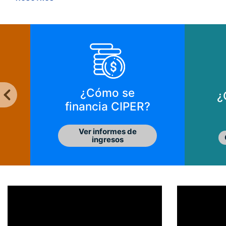
¿Cómo se
¿
financia CIPER?
Ver informes de
ingresos