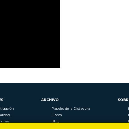
ES
ARCHIVO
SOBR
stigación
Papeles de la Dictadura
alidad
Libros
umnas
Blog
as
Autores