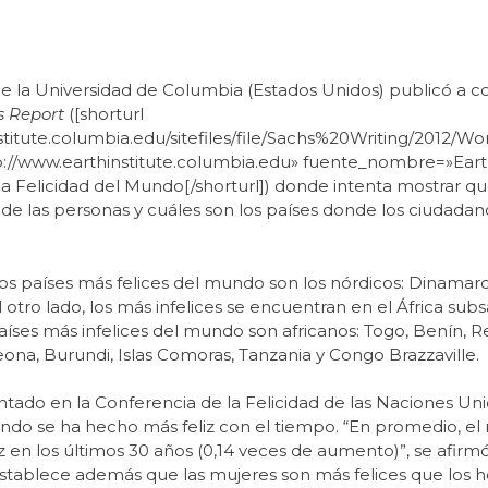
ra de la Universidad de Columbia (Estados Unidos) publicó a
s Report
([shorturl
nstitute.columbia.edu/sitefiles/file/Sachs%20Writing/2012
tp://www.earthinstitute.columbia.edu» fuente_nombre=»Earth
 Felicidad del Mundo[/shorturl]) donde intenta mostrar qu
 de las personas y cuáles son los países donde los ciudadan
los países más felices del mundo son los nórdicos: Dinamar
 otro lado, los más infelices se encuentran en el África sub
aíses más infelices del mundo son africanos: Togo, Benín, 
eona, Burundi, Islas Comoras, Tanzania y Congo Brazzaville.
ntado en la Conferencia de la Felicidad de las Naciones Uni
undo se ha hecho más feliz con el tiempo. “En promedio, e
 en los últimos 30 años (0,14 veces de aumento)”, se afirmó 
se establece además que las mujeres son más felices que los