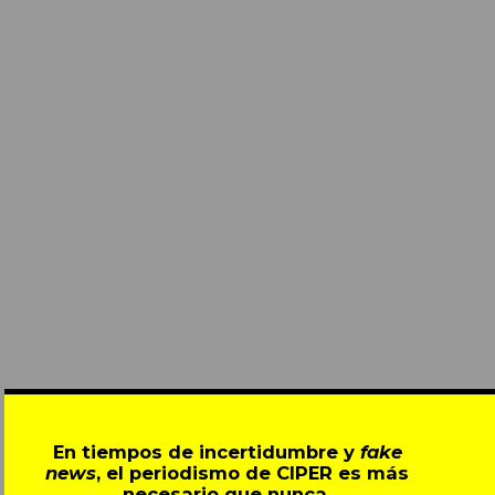
En tiempos de incertidumbre y
fake
news
, el periodismo de CIPER es más
necesario que nunca.