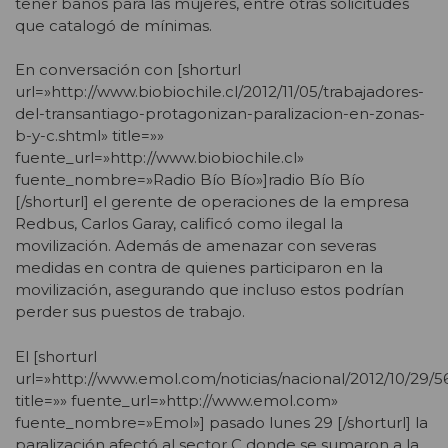
tener baños para las mujeres, entre otras solicitudes
que catalogó de mínimas.
En conversación con [shorturl
url=»http://www.biobiochile.cl/2012/11/05/trabajadores-
del-transantiago-protagonizan-paralizacion-en-zonas-
b-y-c.shtml» title=»»
fuente_url=»http://www.biobiochile.cl»
fuente_nombre=»Radio Bío Bío»]radio Bío Bío
[/shorturl] el gerente de operaciones de la empresa
Redbus, Carlos Garay, calificó como ilegal la
movilización. Además de amenazar con severas
medidas en contra de quienes participaron en la
movilización, asegurando que incluso estos podrían
perder sus puestos de trabajo.
El [shorturl
url=»http://www.emol.com/noticias/nacional/2012/10/29/
title=»» fuente_url=»http://www.emol.com»
fuente_nombre=»Emol»] pasado lunes 29 [/shorturl] la
paralización afectó al sector C donde se sumaron a la