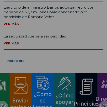
Ejército pide al ministro Barros autorizar retiro con
pensión de $2,7 millones para condenado por
homicidio de Romario Veloz
VER MÁS
La seguridad vuelve a ser prioridad
VER MÁS
VER TODOS
NOSOTROS
¿Cómo
¿Cómo
Dire
Enviar
se
apoyar
Principios
ros
Fund
cartas y
financia