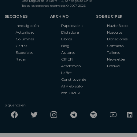
José Miguel de la Barra 412, Santiago de Chile
Todos los derechos reservados © 2007-2026
SECCIONES
ARCHIVO
SOBRE CIPER
Investigación
Papeles de la
Hazte Socio
Actualidad
Dictadura
Nosotros
Columnas
Libros
Donaciones
Cartas
Blog
Contacto
Especiales
Autores
Talleres
Radar
CIPER
Newsletter
Académico
Festival
LaBot
Constituyente
Al Plebiscito
con CIPER
Síguenos en: