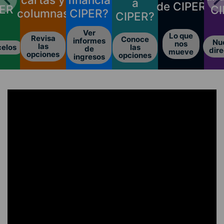
a
de CIPER
PER
CI
columnas
CIPER?
CIPER?
Ver
Lo que
Revisa
Conoce
informes
Nu
nos
las
las
elos
de
dire
mueve
opciones
opciones
ingresos