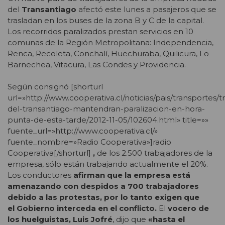
del
Transantiago
afectó este lunes a pasajeros que se
trasladan en los buses de la zona B y C de la capital.
Los recorridos paralizados prestan servicios en 10
comunas de la Región Metropolitana: Independencia,
Renca, Recoleta, Conchalí, Huechuraba, Quilicura, Lo
Barnechea, Vitacura, Las Condes y Providencia.
Según consignó [shorturl
url=»http://www.cooperativa.cl/noticias/pais/transportes/
del-transantiago-mantendran-paralizacion-en-hora-
punta-de-esta-tarde/2012-11-05/102604.html» title=»»
fuente_url=»http://www.cooperativa.cl/»
fuente_nombre=»Radio Cooperativa»]radio
Cooperativa[/shorturl]
,
de los 2.500 trabajadores de la
empresa, sólo están trabajando actualmente el 20%.
Los conductores
afirman que la empresa está
amenazando con despidos a 700 trabajadores
debido a las protestas, por lo tanto exigen que
el Gobierno interceda en el conflicto.
El
vocero de
los huelguistas, Luis Jofré
, dijo que
«hasta el