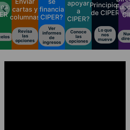
Enviar
se
apoyar
Principios
ros
Fund
cartas y
financia
a
de CIPER
PER
CI
columnas
CIPER?
CIPER?
Ver
Lo que
Revisa
Conoce
informes
Nu
nos
las
las
elos
de
dire
mueve
opciones
opciones
ingresos