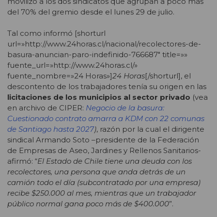
movilizó a los dos sindicatos que agrupan a poco más
del 70% del gremio desde el lunes 29 de julio.
Tal como informó [shorturl
url=»http://www.24horas.cl/nacional/recolectores-de-
basura-anuncian-paro-indefinido-766687″ title=»»
fuente_url=»http://www.24horas.cl/»
fuente_nombre=»24 Horas»]
24 Horas
[/shorturl], el
descontento de los trabajadores tenía su origen en las
licitaciones de los municipios al sector privado
(vea
en archivo de CIPER:
Negocio de la basura:
Cuestionado contrato amarra a KDM con 22 comunas
de Santiago hasta 2027
)
, razón por la cual el dirigente
sindical Armando Soto –presidente de la Federación
de Empresas de Aseo, Jardines y Rellenos Sanitarios-
afirmó: “
El Estado de Chile tiene una deuda con los
recolectores, una persona que anda detrás de un
camión todo el día (subcontratado por una empresa)
recibe $250.000 al mes, mientras que un trabajador
público normal gana poco más de $400.000
”.