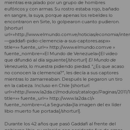
mientras era jalado por un grupo de hombres
eufóricos y con armas. Su rostro estaba rojo, bañado
en sangre, la suya, porque apenas los rebeldes lo
encontraron en Sirte, lo golpearon cuanto pudieron.
[shorturl
url=»http://www.elmundo.com.ve/noticias/economia/inter
—gaddafi-pidio-clemencia-a-sus-captores.aspx»
title=»» fuente_url=» http://www.elmundo.com.ve »
fuente_nombre=»El Mundo de Venezuela»]El video
que difundió al día siguiente[/shorturl]
El Mundo de
Venezuela
, lo muestra pidiendo piedad. “¿Es que acaso
no conocen la clemencia?”, les decía a sus captores
mientras lo zamarreaban. Después le pegaron un tiro
en la cabeza. Incluso en Chile [shorturl
url=»http://www.la2da.cl/modulos/catalogo/Paginas/201
title=»» fuente_url=» http://www.la2da.cl/»
fuente_nombre=»La Segunda»]la imagen del ex líder
libio muerto fue portada[/shorturl].
Durante los 42 años que pasó Gaddafi al frente del