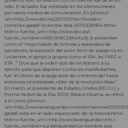
gobierno libio, su relación con occidente fue de amor-
odio. El dictador fue retratado en los últimos meses
por varios medios de comunicación. En [shorturl
url=»http://www.abc.es/20110301/archivo/abci-
crimenes-gadafi-lockerbie-libia-201102281814.html»
title=»» fuente_url=» http://www.abc.es/»
fuente_nombre=»ABC»]ABC[/shorturl], lo presentan
como el “responsable de torturas y asesinatos de
opositores, la explosión del avión lleno de pasajeros en
Lockerbie, el apoyo a grupos como el IRA, las FARC o
ETA…” Dice que la orden que dio en febrero a su
ejército para que disparen contra los manifestantes,
fue “el último de la larga serie de crímenes del hasta
entonces incontestado «líder de la revolución libia»”.
En marzo, el presidente de Estados Unidos (EE.UU.) y
Premio Nobel de la Paz 2009, Barack Obama, se refirió
a él como [shorturl
url=»http://www.lavanguardia.com/internacional/20110
gadafi-esta-en-el-lado-equivocado-de-la-historia.html»
title=»» fuente_url=» http://www.lavanguardia.com »
fuente_nombre=»La Vanguardia»]un hombre que