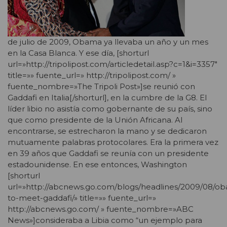
de julio de 2009, Obama ya llevaba un año y un mes
en la Casa Blanca. Y ese día, [shorturl
url=»http://tripolipost.com/articledetail.asp?c=1&i=3357″
title=»» fuente_url=» http://tripolipost.com/ »
fuente_nombre=»The Tripoli Post»]se reunió con
Gaddafi en Italia[/shorturl], en la cumbre de la G8. El
líder libio no asistía como gobernante de su país, sino
que como presidente de la Unión Africana. Al
encontrarse, se estrecharon la mano y se dedicaron
mutuamente palabras protocolares. Era la primera vez
en 39 años que Gaddafi se reunía con un presidente
estadounidense. En ese entonces, Washington
[shorturl
url=»http://abcnews.go.com/blogs/headlines/2009/08/o
to-meet-gaddafi/» title=»» fuente_url=»
http://abcnews.go.com/ » fuente_nombre=»ABC
News»]consideraba a Libia como “un ejemplo para