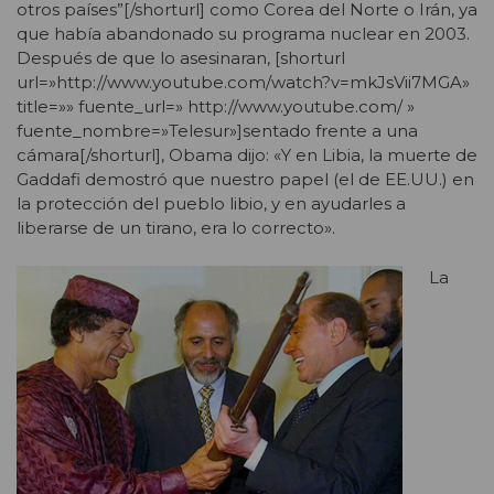
otros países”[/shorturl] como Corea del Norte o Irán, ya
que había abandonado su programa nuclear en 2003.
Después de que lo asesinaran, [shorturl
url=»http://www.youtube.com/watch?v=mkJsVii7MGA»
title=»» fuente_url=» http://www.youtube.com/ »
fuente_nombre=»Telesur»]sentado frente a una
cámara[/shorturl], Obama dijo: «Y en Libia, la muerte de
Gaddafi demostró que nuestro papel (el de EE.UU.) en
la protección del pueblo libio, y en ayudarles a
liberarse de un tirano, era lo correcto».
La