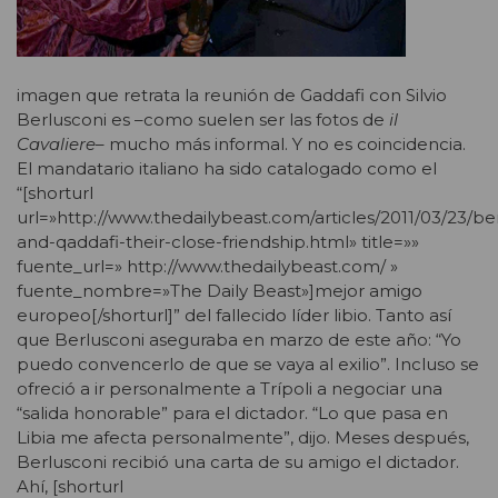
imagen que retrata la reunión de Gaddafi con Silvio
Berlusconi es –como suelen ser las fotos de
il
Cavaliere
– mucho más informal. Y no es coincidencia.
El mandatario italiano ha sido catalogado como el
“[shorturl
url=»http://www.thedailybeast.com/articles/2011/03/23/be
and-qaddafi-their-close-friendship.html» title=»»
fuente_url=» http://www.thedailybeast.com/ »
fuente_nombre=»The Daily Beast»]mejor amigo
europeo[/shorturl]” del fallecido líder libio. Tanto así
que Berlusconi aseguraba en marzo de este año: “Yo
puedo convencerlo de que se vaya al exilio”. Incluso se
ofreció a ir personalmente a Trípoli a negociar una
“salida honorable” para el dictador. “Lo que pasa en
Libia me afecta personalmente”, dijo. Meses después,
Berlusconi recibió una carta de su amigo el dictador.
Ahí, [shorturl