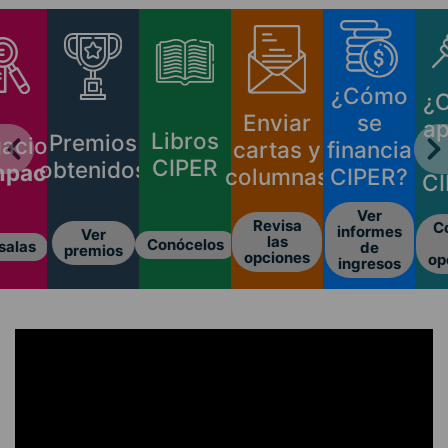
¿Cómo
¿C
Enviar
se
ap
Libros
Premios
aciones
cartas y
financia
CIPER
obtenidos
mpacto
columnas
CIPER?
CI
Ver
Revisa
Co
informes
Ver
las
Conócelos
alas
de
premios
opciones
opc
ingresos