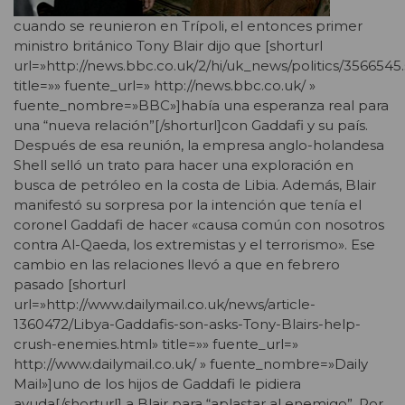
cuando se reunieron en Trípoli, el entonces primer
ministro británico Tony Blair dijo que [shorturl
url=»http://news.bbc.co.uk/2/hi/uk_news/politics/3566545
title=»» fuente_url=» http://news.bbc.co.uk/ »
fuente_nombre=»BBC»]había una esperanza real para
una “nueva relación”[/shorturl]con Gaddafi y su país.
Después de esa reunión, la empresa anglo-holandesa
Shell selló un trato para hacer una exploración en
busca de petróleo en la costa de Libia. Además, Blair
manifestó su sorpresa por la intención que tenía el
coronel Gaddafi de hacer «causa común con nosotros
contra Al-Qaeda, los extremistas y el terrorismo». Ese
cambio en las relaciones llevó a que en febrero
pasado [shorturl
url=»http://www.dailymail.co.uk/news/article-
1360472/Libya-Gaddafis-son-asks-Tony-Blairs-help-
crush-enemies.html» title=»» fuente_url=»
http://www.dailymail.co.uk/ » fuente_nombre=»Daily
Mail»]uno de los hijos de Gaddafi le pidiera
ayuda[/shorturl] a Blair para “aplastar al enemigo”. Por