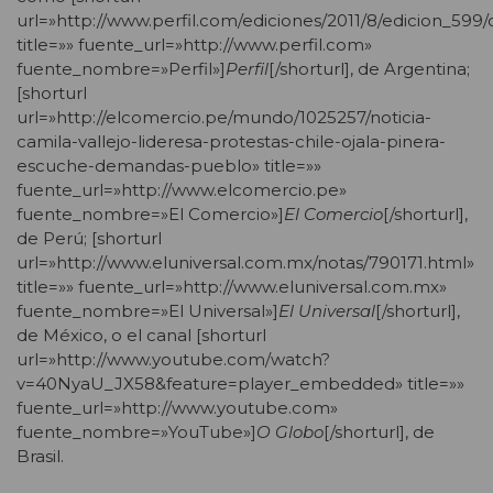
url=»http://www.perfil.com/ediciones/2011/8/edicion_599/
title=»» fuente_url=»http://www.perfil.com»
fuente_nombre=»Perfil»]
Perfil
[/shorturl], de Argentina;
[shorturl
url=»http://elcomercio.pe/mundo/1025257/noticia-
camila-vallejo-lideresa-protestas-chile-ojala-pinera-
escuche-demandas-pueblo» title=»»
fuente_url=»http://www.elcomercio.pe»
fuente_nombre=»El Comercio»]
El Comercio
[/shorturl],
de Perú; [shorturl
url=»http://www.eluniversal.com.mx/notas/790171.html»
title=»» fuente_url=»http://www.eluniversal.com.mx»
fuente_nombre=»El Universal»]
El Universal
[/shorturl],
de México, o el canal [shorturl
url=»http://www.youtube.com/watch?
v=40NyaU_JX58&feature=player_embedded» title=»»
fuente_url=»http://www.youtube.com»
fuente_nombre=»YouTube»]
O Globo
[/shorturl], de
Brasil.