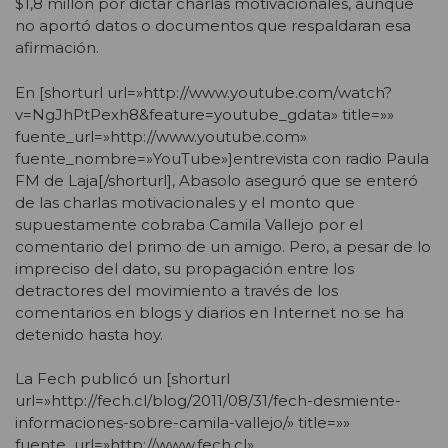
$1,8 millón por dictar charlas motivacionales, aunque
no aportó datos o documentos que respaldaran esa
afirmación.
En [shorturl url=»http://www.youtube.com/watch?
v=NgJhPtPexh8&feature=youtube_gdata» title=»»
fuente_url=»http://www.youtube.com»
fuente_nombre=»YouTube»]entrevista con radio Paula
FM de Laja[/shorturl], Abasolo aseguró que se enteró
de las charlas motivacionales y el monto que
supuestamente cobraba Camila Vallejo por el
comentario del primo de un amigo. Pero, a pesar de lo
impreciso del dato, su propagación entre los
detractores del movimiento a través de los
comentarios en blogs y diarios en Internet no se ha
detenido hasta hoy.
La Fech publicó un [shorturl
url=»http://fech.cl/blog/2011/08/31/fech-desmiente-
informaciones-sobre-camila-vallejo/» title=»»
fuente_url=»http://www.fech.cl»