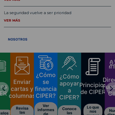
La seguridad vuelve a ser prioridad
VER MÁS
VER TODOS
NOSOTROS
¿Cómo
¿Cómo
Director
Enviar
se
apoyar
Principios
Fundaci
cartas y
financia
a
de CIPER
CIPER
olumnas
CIPER?
CIPER?
Ver
Lo que
Revisa
Conoce
informes
Nuestro
nos
las
las
de
directorio