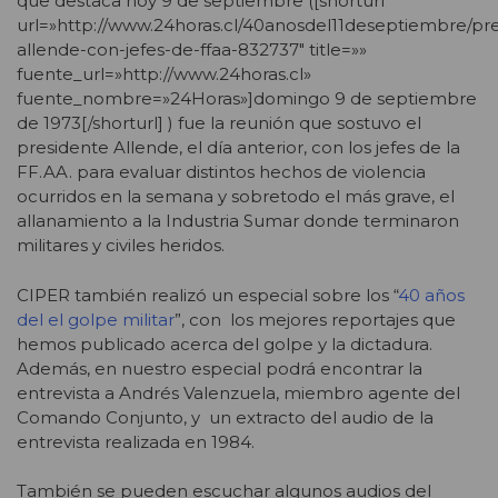
que destaca hoy 9 de septiembre ([shorturl
url=»http://www.24horas.cl/40anosdel11deseptiembre/pr
allende-con-jefes-de-ffaa-832737″ title=»»
fuente_url=»http://www.24horas.cl»
fuente_nombre=»24Horas»]domingo 9 de septiembre
de 1973[/shorturl] ) fue la reunión que sostuvo el
presidente Allende, el día anterior, con los jefes de la
FF.AA. para evaluar distintos hechos de violencia
ocurridos en la semana y sobretodo el más grave, el
allanamiento a la Industria Sumar donde terminaron
militares y civiles heridos.
CIPER también realizó un especial sobre los “
40 años
del el golpe militar
”, con los mejores reportajes que
hemos publicado acerca del golpe y la dictadura.
Además, en nuestro especial podrá encontrar la
entrevista a Andrés Valenzuela, miembro agente del
Comando Conjunto, y un extracto del audio de la
entrevista realizada en 1984.
También se pueden escuchar algunos audios del