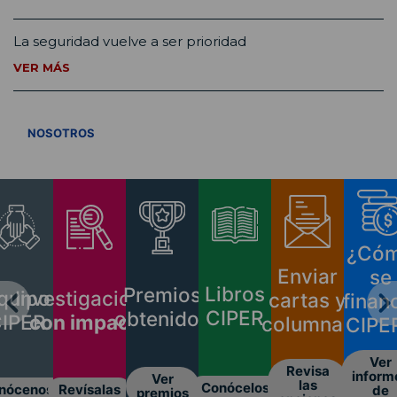
La seguridad vuelve a ser prioridad
VER MÁS
VER TODOS
NOSOTROS
¿Có
Enviar
se
Libros
Premios
Investigaciones
quipo
cartas y
finan
CIPER
obtenidos
con impacto
IPER
columnas
CIPE
Ver
Revisa
inform
Ver
las
Conócelos
Revísalas
nócenos
de
premios