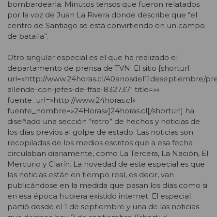
bombardearla. Minutos tensos que fueron relatados
por la voz de Juan La Rivera donde describe que “el
centro de Santiago se está convirtiendo en un campo
de batalla”.
Otro singular especial es el que ha realizado el
departamento de prensa de TVN. El sitio [shorturl
url=»http://www.24horas.cl/40anosdel11deseptiembre/pr
allende-con-jefes-de-ffaa-832737″ title=»»
fuente_url=»http://www.24horas.cl»
fuente_nombre=»24Horas»]24horas.cl[/shorturl] ha
diseñado una sección “retro” de hechos y noticias de
los días previos al golpe de estado. Las noticias son
recopiladas de los medios escritos que a esa fecha
circulaban diariamente, como La Tercera, La Nación, El
Mercurio y Clarín. La novedad de este especial es que
las noticias están en tiempo real, es decir, van
publicándose en la medida que pasan los días como si
en esa época hubiera existido internet. El especial
partió desde el 1 de septiembre y una de las noticias