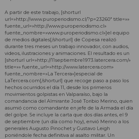
A partir de este trabajo, [shorturl
url=»http://www.puroperiodismo.cl/?p=23260″ title=»»
fuente_url=»http://www.puroperiodismo.cl»
fuente_nombre=»www.puroperiodismo.cl»]el equipo
de medios digitales[/shorturl] de Copesa realizó
durante tres meses un trabajo innovador, con audios,
videos, ilustraciones y animaciones. El resultado es un
[shorturl url=»http://11septiembre1973.latercera.com/»
title=»» fuente_url=»http://www.latercera.com»
fuente_nombre=»La Tercera»]especial de
LaTercera.com[/shorturl] que recoge paso a paso los
hechos ocurridos el día 11, desde los primeros
movimientos golpistas en Valparaíso, bajo la
comandancia del Almirante José Toribio Merino, quien
asumió como comandante en jefe de la Armada el día
del golpe. Se incluye la carta que dos días antes, el 9
de septiembre (un día como hoy), envió Merino a los
generales Augusto Pinochet y Gustavo Leigh
poniéndole fecha definitiva al asalto militar. Un