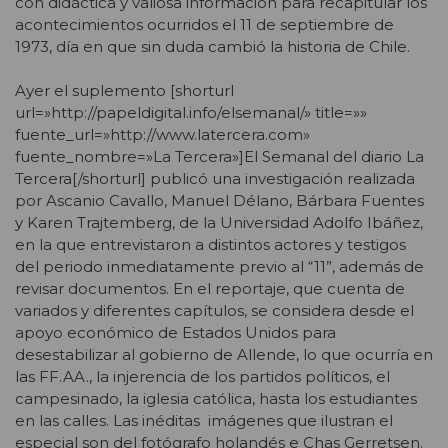
con didáctica y valiosa información para recapitular los
acontecimientos ocurridos el 11 de septiembre de
1973, día en que sin duda cambió la historia de Chile.
Ayer el suplemento [shorturl
url=»http://papeldigital.info/elsemanal/» title=»»
fuente_url=»http://www.latercera.com»
fuente_nombre=»La Tercera»]El Semanal del diario La
Tercera[/shorturl] publicó una investigación realizada
por Ascanio Cavallo, Manuel Délano, Bárbara Fuentes
y Karen Trajtemberg, de la Universidad Adolfo Ibáñez,
en la que entrevistaron a distintos actores y testigos
del periodo inmediatamente previo al “11”, además de
revisar documentos. En el reportaje, que cuenta de
variados y diferentes capítulos, se considera desde el
apoyo económico de Estados Unidos para
desestabilizar al gobierno de Allende, lo que ocurría en
las FF.AA., la injerencia de los partidos políticos, el
campesinado, la iglesia católica, hasta los estudiantes
en las calles. Las inéditas imágenes que ilustran el
especial son del fotógrafo holandés e Chas Gerretsen.