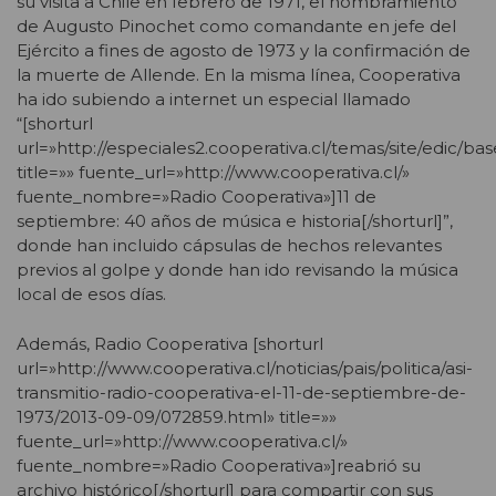
su visita a Chile en febrero de 1971, el nombramiento
de Augusto Pinochet como comandante en jefe del
Ejército a fines de agosto de 1973 y la confirmación de
la muerte de Allende. En la misma línea, Cooperativa
ha ido subiendo a internet un especial llamado
“[shorturl
url=»http://especiales2.cooperativa.cl/temas/site/edic/
title=»» fuente_url=»http://www.cooperativa.cl/»
fuente_nombre=»Radio Cooperativa»]11 de
septiembre: 40 años de música e historia[/shorturl]”,
donde han incluido cápsulas de hechos relevantes
previos al golpe y donde han ido revisando la música
local de esos días.
Además, Radio Cooperativa [shorturl
url=»http://www.cooperativa.cl/noticias/pais/politica/asi-
transmitio-radio-cooperativa-el-11-de-septiembre-de-
1973/2013-09-09/072859.html» title=»»
fuente_url=»http://www.cooperativa.cl/»
fuente_nombre=»Radio Cooperativa»]reabrió su
archivo histórico[/shorturl] para compartir con sus