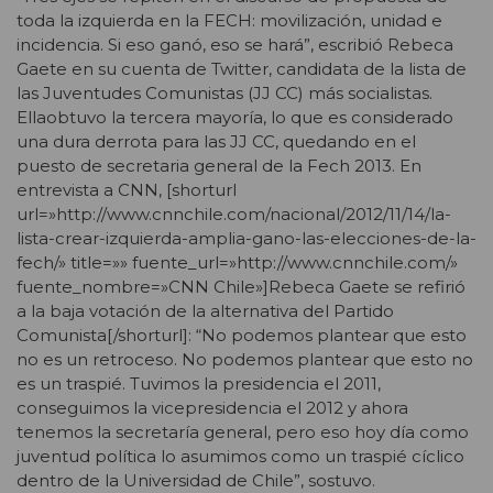
toda la izquierda en la FECH: movilización, unidad e
incidencia. Si eso ganó, eso se hará”, escribió Rebeca
Gaete en su cuenta de Twitter, candidata de la lista de
las Juventudes Comunistas (JJ CC) más socialistas.
Ellaobtuvo la tercera mayoría, lo que es considerado
una dura derrota para las JJ CC, quedando en el
puesto de secretaria general de la Fech 2013. En
entrevista a CNN, [shorturl
url=»http://www.cnnchile.com/nacional/2012/11/14/la-
lista-crear-izquierda-amplia-gano-las-elecciones-de-la-
fech/» title=»» fuente_url=»http://www.cnnchile.com/»
fuente_nombre=»CNN Chile»]Rebeca Gaete se refirió
a la baja votación de la alternativa del Partido
Comunista[/shorturl]: “No podemos plantear que esto
no es un retroceso. No podemos plantear que esto no
es un traspié. Tuvimos la presidencia el 2011,
conseguimos la vicepresidencia el 2012 y ahora
tenemos la secretaría general, pero eso hoy día como
juventud política lo asumimos como un traspié cíclico
dentro de la Universidad de Chile”, sostuvo.