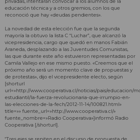
privadas, intentarán convocar a los alumnos de la
educación técnica y a otros gremios, con los que
reconoció que hay «deudas pendientes».
La novedad de esta elección fue que la segunda
mayoría la obtuvo la lista C “Luchar”, que alcanzó la
vicepresidencia, cargo que quedó en manos Fabián
Araneda, desplazando a las Juventudes Comunistas,
las que durante este año estuvieron representadas por
Camila Vallejo en ese mismo puesto. «Creemos que el
próximo año será un momento clave de propuestas y
de protestas», dijo el vicepresidente electo, según
[shorturl
url=»http://www.cooperativa.cl/noticias/pais/educacion/m
estudiantil/la-fuerza-revolucionaria-que-irrumpio-en-
las-elecciones-de-la-fech/2012-11-14/100821.html»
title=»» fuente_url=»http://www.cooperativa.cl/»
fuente_nombre=»Radio Cooperativa»]informó Radio
Cooperativa [/shorturl].
“Tres ejes se repiten en el discurso de propuesta de