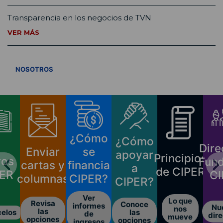
Transparencia en los negocios de TVN
VER MÁS
VER TODOS
NOSOTROS
¿Cómo
¿Cómo
Dire
Enviar
se
apoyar
Principios
ros
Fund
cartas y
financia
a
de CIPER
PER
CI
columnas
CIPER?
CIPER?
Ver
Lo que
Revisa
Conoce
informes
Nu
nos
las
las
elos
de
dire
mueve
opciones
opciones
ingresos