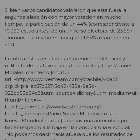
Si bien varios candidatos valoraron que esta fuera la
segunda elección con mayor votación en mucho
tiempo, la participación de un 44% (correspondiente a
10.389 estudiantes) de un universo electoral de 23.587
alumnos, es mucho menor que el 63% alcanzado en
2011.
Frente a estos resultados, el presidente del Tricel y
militante de las Juventudes Comunistas, José Manuel
Morales, manifestó [shorturl
url=»http://www.livestream.com/jotachile/video?
clipId=pla_ac67c627-5d48-438e-9a5d-
022cb53e84e3&utm_source=lslibrary&utm_medium=ui-
thumb» title=»»
fuente_url=»http://www.livestream.com/»
fuente_nombre=»Radio Nuevo Mundo»]en Radio
Nuevo Mundo[/shorturl] que hay una autocrítica por
hacer respecto a la baja en la convocatoria electoral:
“No podemos decir hacia afuera que los resultados de