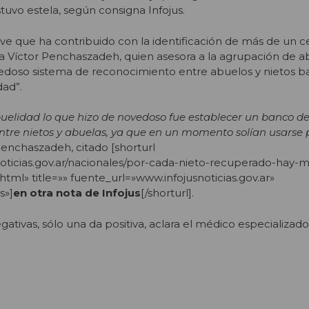
ostuvo estela, según consigna Infojus.
ve que ha contribuido con la identificación de más de un 
tra Víctor Penchaszadeh, quien asesora a la agrupación de 
edoso sistema de reconocimiento entre abuelos y nietos b
dad”.
buelidad lo que hizo de novedoso fue establecer un banco d
 entre nietos y abuelas, ya que en un momento solían usarse
 Penchaszadeh, citado [shorturl
noticias.gov.ar/nacionales/por-cada-nieto-recuperado-hay-
tml» title=»» fuente_url=»www.infojusnoticias.gov.ar»
s»]
en otra nota de Infojus
[/shorturl].
ativas, sólo una da positiva, aclara el médico especializad