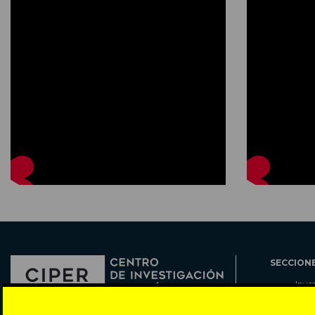
SECCION
Inve
Actu
Col