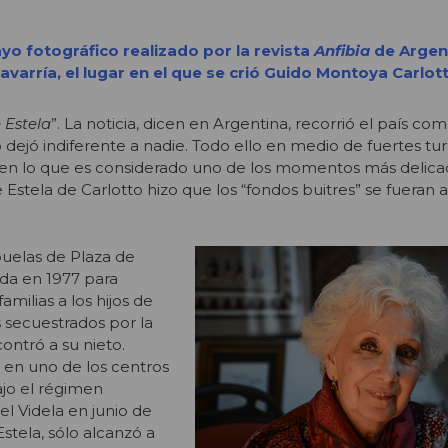
yo fotográfico realizado por la revista
Anfibia
de Argent
lavarría, el lugar en el que se crió Guido Montoya Carlott
 Estela
”. La noticia, dicen en Argentina, recorrió el país co
 dejó indiferente a nadie. Todo ello en medio de fuertes tu
, en lo que es considerado uno de los momentos más delica
e Estela de Carlotto hizo que los “fondos buitres” se fueran a 
buelas de Plaza de
da en 1977 para
amilias a los hijos de
 secuestrados por la
ontró a su nieto.
ó en uno de los centros
ajo el régimen
el Videla en junio de
Estela, sólo alcanzó a