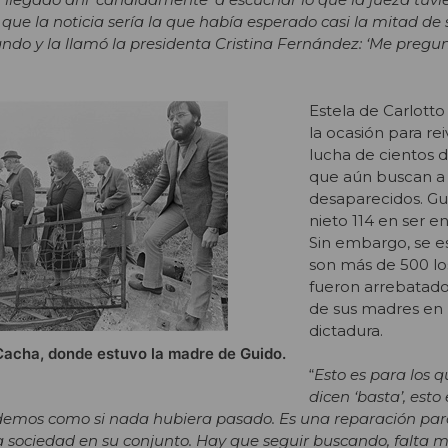
que la noticia sería la que había esperado casi la mitad de s
ndo y la llamó la presidenta Cristina Fernández: ‘Me pregun
Estela de Carlott
la ocasión para rei
lucha de cientos 
que aún buscan a 
desaparecidos. Gui
nieto 114 en ser e
Sin embargo, se e
son más de 500 l
fueron arrebatado
de sus madres en
dictadura.
Cacha, donde estuvo la madre de Guido.
“
Esto es para los 
dicen ‘basta’, esto 
demos como si nada hubiera pasado. Es una reparación para
la sociedad en su conjunto. Hay que seguir buscando, falta