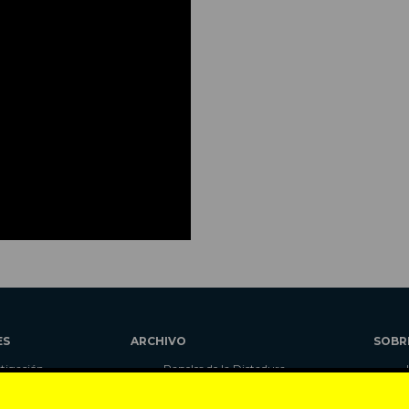
ES
ARCHIVO
SOBR
stigación
Papeles de la Dictadura
alidad
Libros
umnas
Blog