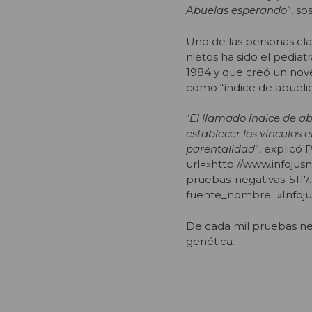
Abuelas esperando
”, s
Uno de las personas cla
nietos ha sido el pedia
1984 y que creó un nov
como “índice de abueli
“
El llamado índice de a
establecer los vínculos
parentalidad
”, explicó
url=»http://www.infojus
pruebas-negativas-5117.h
fuente_nombre=»Infoju
De cada mil pruebas neg
genética.