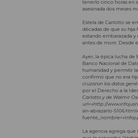
tenerlo cinco horas en s
asesinada dos meses má
Estela de Carlotto se e
décadas de que su hija 
estando embarazada y q
antes de morir. Desde 
Ayer, la épica lucha de
Banco Nacional de Dato
humanidad y permitir la
confirmó que no era hij
cruzaron los datos gen
por el Derecho a la Ide
Carlotto y de Walmir Os
url=»http://www.infojus
sin-abrazarlo-5106.html»
fuente_nombre=»Infoju
La agencia agrega que Es
que le esperaba: “
Había