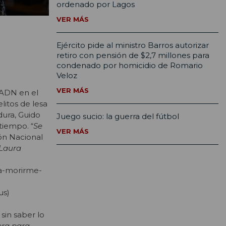
ordenado por Lagos
VER MÁS
Ejército pide al ministro Barros autorizar
retiro con pensión de $2,7 millones para
condenado por homicidio de Romario
Veloz
VER MÁS
 ADN en el
itos de lesa
dura, Guido
Juego sucio: la guerra del fútbol
tiempo. “
Se
VER MÁS
ón Nacional
 Laura
l
ia-morirme-
us)
sin saber lo
era para