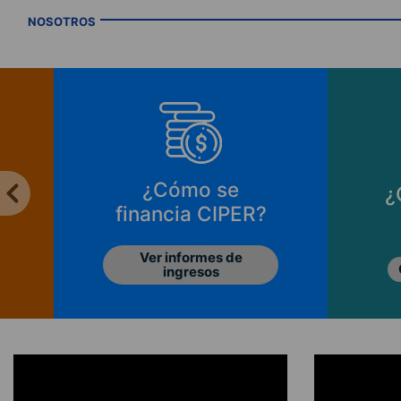
NOSOTROS
¿Cómo se
¿
financia CIPER?
Ver informes de
ingresos