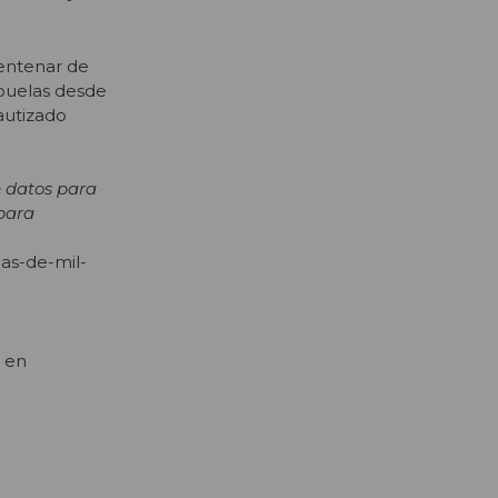
centenar de
abuelas desde
autizado
e datos para
 para
mas-de-mil-
o en