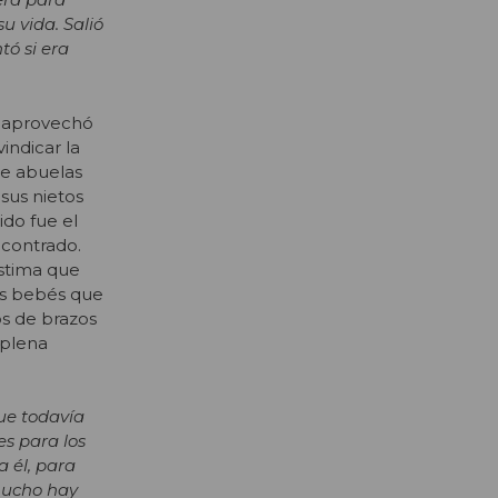
u vida. Salió
tó si era
o aprovechó
vindicar la
de abuelas
sus nietos
do fue el
ncontrado.
stima que
os bebés que
s de brazos
 plena
que todavía
es para los
 él, para
 mucho hay