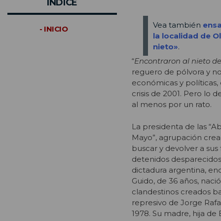
INDICE
Vea también
ensa
- INICIO
la localidad de O
nieto»
.
“
Encontraron al nieto de
reguero de pólvora y no
económicas y políticas
crisis de 2001. Pero lo d
al menos por un rato.
La presidenta de las “A
Mayo”, agrupación crea
buscar y devolver a sus f
detenidos desparecidos
dictadura argentina, enc
Guido, de 36 años, naci
clandestinos creados b
represivo de Jorge Rafa
1978. Su madre, hija de 