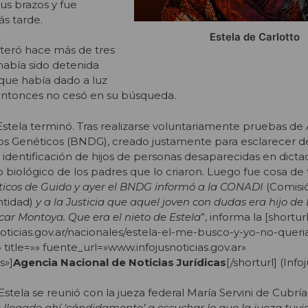
us brazos y fue
s tarde.
Estela de Carlotto
nteró hace más de tres
había sido detenida
ue había dado a luz
entonces no cesó en su búsqueda.
 Estela terminó. Tras realizarse voluntariamente pruebas de
s Genéticos (BNDG), creado justamente para esclarecer del
 identificación de hijos de personas desaparecidas en dicta
o biológico de los padres que lo criaron. Luego fue cosa de 
éticos de Guido y ayer el BNDG informó a la CONADI
(Comisi
ntidad)
y a la Justicia que aquel joven con dudas era hijo de
car Montoya. Que era el nieto de Estela
”, informa la [shortur
noticias.gov.ar/nacionales/estela-el-me-busco-y-yo-no-quer
 title=»» fuente_url=»www.infojusnoticias.gov.ar»
s»]
Agencia Nacional de Noticias Jurídicas
[/shorturl] (Infoj
tela se reunió con la jueza federal María Servini de Cubría 
 llegado ahí ‘cándidamente’ a escuchar lo que la jueza tuvi