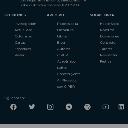
José Miguel de la Barra 412, Santiago de Chile
Todos los derechos reservados © 2007-2026
SECCIONES
ARCHIVO
SOBRE CIPER
Investigación
Papeles de la
Hazte Socio
Actualidad
Dictadura
Nosotros
Columnas
Libros
Donaciones
Cartas
Blog
Contacto
Especiales
Autores
Talleres
Radar
CIPER
Newsletter
Académico
Festival
LaBot
Constituyente
Al Plebiscito
con CIPER
Síguenos en: