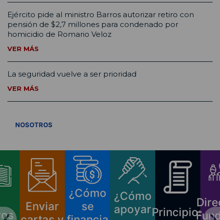
Ejército pide al ministro Barros autorizar retiro con
pensión de $2,7 millones para condenado por
homicidio de Romario Veloz
VER MÁS
La seguridad vuelve a ser prioridad
VER MÁS
VER TODOS
NOSOTROS
¿Cómo
¿Cómo
Dire
Enviar
se
apoyar
Principios
ros
Fund
cartas y
financia