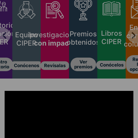
io
Envia
Libros
ón
Premios
Investigaciones
Equipo
cartas
CIPER
obtenidos
con impacto
CIPER
column
Revisa
Ver
las
Conócelos
Revísalas
Conócenos
premios
opcione