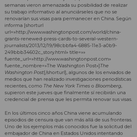
semanas vieron amenazada su posibilidad de realizar
su trabajo informativo al anunciárseles que no se
renovarían sus visas para permanecer en China. Según
informa [shorturl
url=»http://www.washingtonpost.com/world/china-
grants-renewed-press-cards-to-several-western-
journalists/2013/12/19/98cbbfa4-6885-11e3-a0b9-
249bbb34602c_story.html» title=»»
fuente_url=»http://www.washingtonpost.com»
fuente_nombre=»The Washington Post»]
The
Washington Post
[/shorturl], algunos de los enviados de
medios que han realizado investigaciones periodísticas
recientes, como
The New York Times
o
Bloomberg
,
supieron este jueves que finalmente sí recibirán una
credencial de prensa que les permita renovar sus visas.
En los últimos cinco años China viene acumulando
episodios de censura que van más allá de sus fronteras.
Uno de los ejemplos más conocidos fue la solicitud del
embajador de China en Estados Unidos intentando