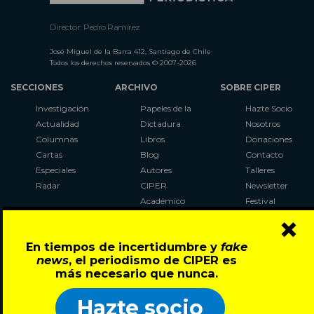
Director: Pedro Ramírez
José Miguel de la Barra 412, Santiago de Chile
Todos los derechos reservados © 2007-2026
SECCIONES
ARCHIVO
SOBRE CIPER
Investigación
Papeles de la
Hazte Socio
Actualidad
Dictadura
Nosotros
Columnas
Libros
Donaciones
Cartas
Blog
Contacto
Especiales
Autores
Talleres
Radar
CIPER
Newsletter
Académico
Festival
×
LaBot
Constituyente
En tiempos de incertidumbre y
fake
Al Plebiscito
news
, el periodismo de CIPER es
con CIPER
más necesario que nunca.
Síguenos en:
Hazte socio