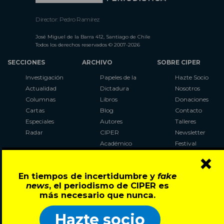
Director: Pedro Ramírez
José Miguel de la Barra 412, Santiago de Chile
Todos los derechos reservados © 2007-2026
SECCIONES
ARCHIVO
SOBRE CIPER
Investigación
Papeles de la
Hazte Socio
Actualidad
Dictadura
Nosotros
Columnas
Libros
Donaciones
Cartas
Blog
Contacto
Especiales
Autores
Talleres
Radar
CIPER
Newsletter
Académico
Festival
×
LaBot
Constituyente
En tiempos de incertidumbre y
fake
Al Plebiscito
news
, el periodismo de CIPER es
con CIPER
más necesario que nunca.
Síguenos en:
Hazte socio