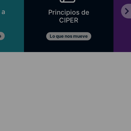
 a
Principios de
CIPER
s
Lo que nos mueve