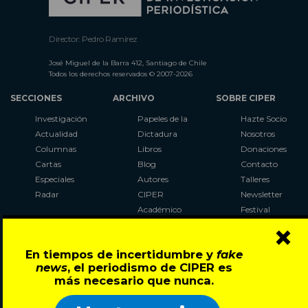
Director: Pedro Ramírez
José Miguel de la Barra 412, Santiago de Chile
Todos los derechos reservados © 2007-2026
SECCIONES
ARCHIVO
SOBRE CIPER
Investigación
Papeles de la
Hazte Socio
Actualidad
Dictadura
Nosotros
Columnas
Libros
Donaciones
Cartas
Blog
Contacto
Especiales
Autores
Talleres
Radar
CIPER
Newsletter
Académico
Festival
×
LaBot
Constituyente
En tiempos de incertidumbre y
fake
Al Plebiscito
news
, el periodismo de CIPER es
con CIPER
más necesario que nunca.
Síguenos en: