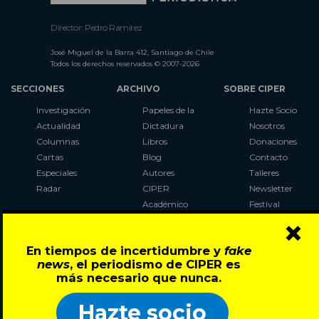
Director: Pedro Ramírez
José Miguel de la Barra 412, Santiago de Chile
Todos los derechos reservados © 2007-2026
SECCIONES
ARCHIVO
SOBRE CIPER
Investigación
Papeles de la
Hazte Socio
Actualidad
Dictadura
Nosotros
Columnas
Libros
Donaciones
Cartas
Blog
Contacto
Especiales
Autores
Talleres
Radar
CIPER
Newsletter
Académico
Festival
×
LaBot
Constituyente
En tiempos de incertidumbre y
fake
Al Plebiscito
news
, el periodismo de CIPER es
con CIPER
más necesario que nunca.
Síguenos en:
Hazte socio