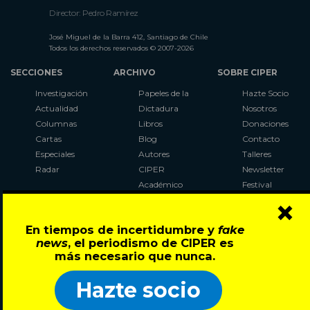
Director: Pedro Ramírez
José Miguel de la Barra 412, Santiago de Chile
Todos los derechos reservados © 2007-2026
SECCIONES
ARCHIVO
SOBRE CIPER
Investigación
Papeles de la
Hazte Socio
Actualidad
Dictadura
Nosotros
Columnas
Libros
Donaciones
Cartas
Blog
Contacto
Especiales
Autores
Talleres
Radar
CIPER
Newsletter
Académico
Festival
×
LaBot
Constituyente
En tiempos de incertidumbre y
fake
Al Plebiscito
news
, el periodismo de CIPER es
con CIPER
más necesario que nunca.
Síguenos en:
Hazte socio