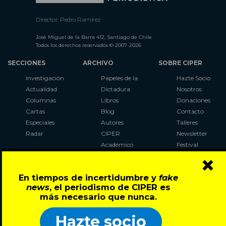
Director: Pedro Ramírez
José Miguel de la Barra 412, Santiago de Chile
Todos los derechos reservados © 2007-2026
SECCIONES
ARCHIVO
SOBRE CIPER
Investigación
Papeles de la
Hazte Socio
Actualidad
Dictadura
Nosotros
Columnas
Libros
Donaciones
Cartas
Blog
Contacto
Especiales
Autores
Talleres
Radar
CIPER
Newsletter
Académico
Festival
×
LaBot
Constituyente
En tiempos de incertidumbre y
fake
Al Plebiscito
news
, el periodismo de CIPER es
con CIPER
más necesario que nunca.
Síguenos en:
Hazte socio