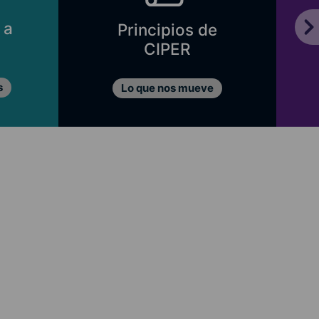
 a
Principios de
CIPER
s
Lo que nos mueve