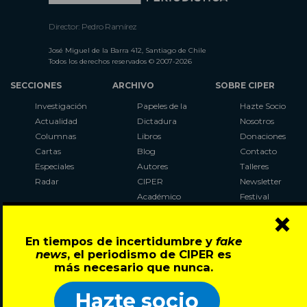
Director: Pedro Ramírez
José Miguel de la Barra 412, Santiago de Chile
Todos los derechos reservados © 2007-2026
SECCIONES
ARCHIVO
SOBRE CIPER
Investigación
Papeles de la
Hazte Socio
Actualidad
Dictadura
Nosotros
Columnas
Libros
Donaciones
Cartas
Blog
Contacto
Especiales
Autores
Talleres
Radar
CIPER
Newsletter
Académico
Festival
×
LaBot
Constituyente
En tiempos de incertidumbre y
fake
Al Plebiscito
news
, el periodismo de CIPER es
con CIPER
más necesario que nunca.
Síguenos en:
Hazte socio