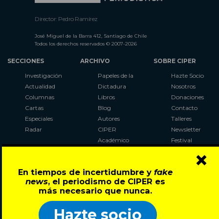
Director: Pedro Ramírez
José Miguel de la Barra 412, Santiago de Chile
Todos los derechos reservados © 2007-2026
SECCIONES
ARCHIVO
SOBRE CIPER
Investigación
Papeles de la
Hazte Socio
Actualidad
Dictadura
Nosotros
Columnas
Libros
Donaciones
Cartas
Blog
Contacto
Especiales
Autores
Talleres
Radar
CIPER
Newsletter
Académico
Festival
×
LaBot
Constituyente
En tiempos de incertidumbre y
fake
Al Plebiscito
news
, el periodismo de CIPER es
con CIPER
más necesario que nunca.
Síguenos en:
Hazte socio