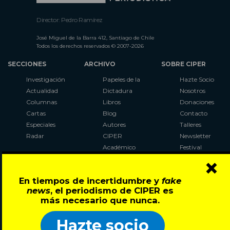
Director: Pedro Ramírez
José Miguel de la Barra 412, Santiago de Chile
Todos los derechos reservados © 2007-2026
SECCIONES
ARCHIVO
SOBRE CIPER
Investigación
Papeles de la
Hazte Socio
Actualidad
Dictadura
Nosotros
Columnas
Libros
Donaciones
Cartas
Blog
Contacto
Especiales
Autores
Talleres
Radar
CIPER
Newsletter
Académico
Festival
×
LaBot
Constituyente
En tiempos de incertidumbre y
fake
Al Plebiscito
news
, el periodismo de CIPER es
con CIPER
más necesario que nunca.
Síguenos en:
Hazte socio