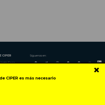
E CIPER
Síguenos en:
Hazte Socio
×
Nosotros
Donaciones
o de CIPER es más necesario
Contacto
Talleres
Newsletter
Festival