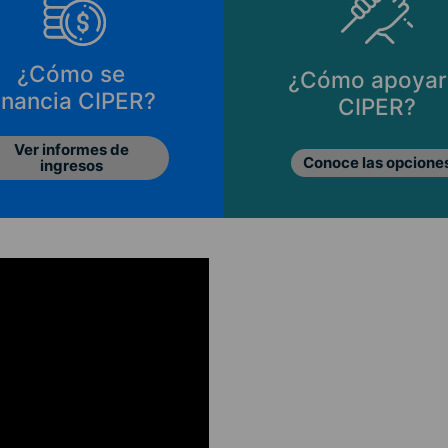
¿Cómo se
¿Cómo apoyar
inancia CIPER?
CIPER?
Ver informes de
Conoce las opcione
ingresos