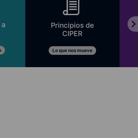
 a
Principios de
CIPER
s
Lo que nos mueve