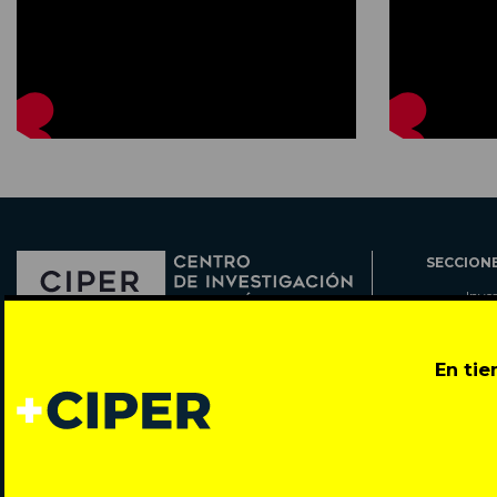
SECCION
Inve
Actu
Col
Director: Pedro Ramírez
En ti
Cart
José Miguel de la Barra 412, Santiago de Chile
Espe
Todos los derechos reservados © 2007-2026
Rada