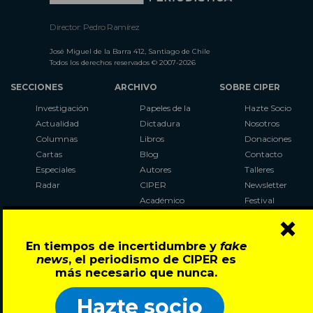
Director: Pedro Ramírez
José Miguel de la Barra 412, Santiago de Chile
Todos los derechos reservados © 2007-2026
SECCIONES
ARCHIVO
SOBRE CIPER
Investigación
Papeles de la
Hazte Socio
Actualidad
Dictadura
Nosotros
Columnas
Libros
Donaciones
Cartas
Blog
Contacto
Especiales
Autores
Talleres
Radar
CIPER
Newsletter
Académico
Festival
×
LaBot
Constituyente
En tiempos de incertidumbre y
fake
Al Plebiscito
news
, el periodismo de CIPER es
con CIPER
más necesario que nunca.
Síguenos en:
Hazte socio