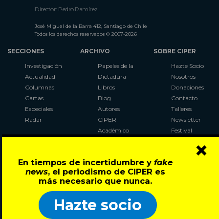
Director: Pedro Ramírez
José Miguel de la Barra 412, Santiago de Chile
Todos los derechos reservados © 2007-2026
SECCIONES
ARCHIVO
SOBRE CIPER
Investigación
Papeles de la
Hazte Socio
Actualidad
Dictadura
Nosotros
Columnas
Libros
Donaciones
Cartas
Blog
Contacto
Especiales
Autores
Talleres
Radar
CIPER
Newsletter
Académico
Festival
×
LaBot
Constituyente
En tiempos de incertidumbre y
fake
Al Plebiscito
news
, el periodismo de CIPER es
con CIPER
más necesario que nunca.
Síguenos en:
Hazte socio