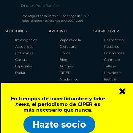
Director: Pedro Ramírez
José Miguel de la Barra 412, Santiago de Chile
Todos los derechos reservados © 2007-2026
SECCIONES
ARCHIVO
SOBRE CIPER
Investigación
Papeles de la
Hazte Socio
Actualidad
Dictadura
Nosotros
Columnas
Libros
Donaciones
Cartas
Blog
Contacto
Especiales
Autores
Talleres
Radar
CIPER
Newsletter
Académico
Festival
×
LaBot
Constituyente
En tiempos de incertidumbre y
fake
Al Plebiscito
news
, el periodismo de CIPER es
con CIPER
más necesario que nunca.
Síguenos en:
Hazte socio