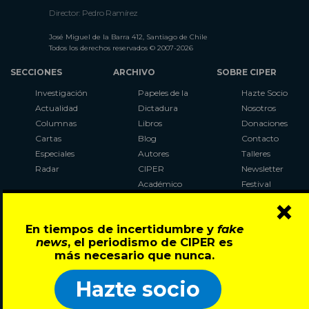
Director: Pedro Ramírez
José Miguel de la Barra 412, Santiago de Chile
Todos los derechos reservados © 2007-2026
SECCIONES
ARCHIVO
SOBRE CIPER
Investigación
Papeles de la
Hazte Socio
Actualidad
Dictadura
Nosotros
Columnas
Libros
Donaciones
Cartas
Blog
Contacto
Especiales
Autores
Talleres
Radar
CIPER
Newsletter
Académico
Festival
×
LaBot
Constituyente
En tiempos de incertidumbre y
fake
Al Plebiscito
news
, el periodismo de CIPER es
con CIPER
más necesario que nunca.
Síguenos en:
Hazte socio