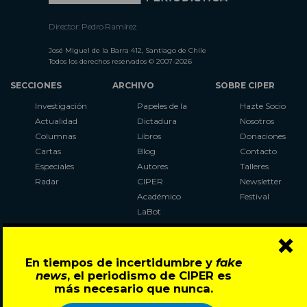
Director: Pedro Ramírez
José Miguel de la Barra 412, Santiago de Chile
Todos los derechos reservados © 2007-2026
SECCIONES
ARCHIVO
SOBRE CIPER
Investigación
Papeles de la
Hazte Socio
Actualidad
Dictadura
Nosotros
Columnas
Libros
Donaciones
Cartas
Blog
Contacto
Especiales
Autores
Talleres
Radar
CIPER
Newsletter
Académico
Festival
LaBot
Constituyente
×
Al Plebiscito
con CIPER
En tiempos de incertidumbre y
fake
news
, el periodismo de CIPER es
Síguenos en:
más necesario que nunca.