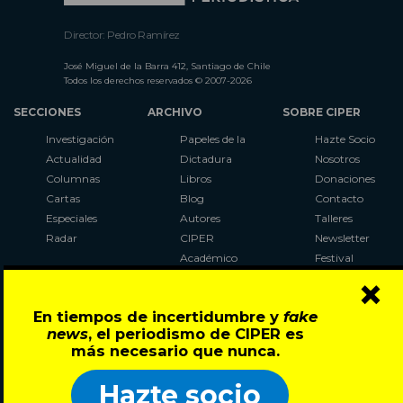
Director: Pedro Ramírez
José Miguel de la Barra 412, Santiago de Chile
Todos los derechos reservados © 2007-2026
SECCIONES
ARCHIVO
SOBRE CIPER
Investigación
Papeles de la
Hazte Socio
Actualidad
Dictadura
Nosotros
Columnas
Libros
Donaciones
Cartas
Blog
Contacto
Especiales
Autores
Talleres
Radar
CIPER
Newsletter
Académico
Festival
×
LaBot
Constituyente
En tiempos de incertidumbre y
fake
Al Plebiscito
news
, el periodismo de CIPER es
con CIPER
más necesario que nunca.
Síguenos en:
Hazte socio