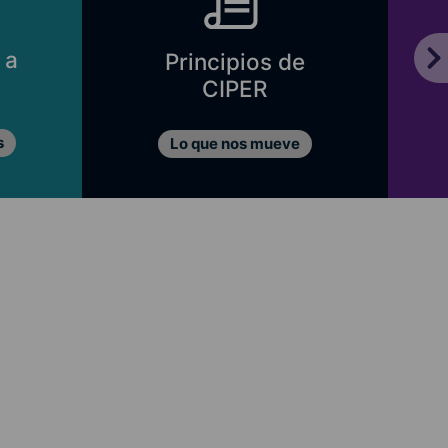
 a
Principios de
CIPER
s
Lo que nos mueve