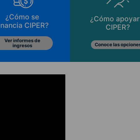
¿Cómo se
¿Cómo apoyar
inancia CIPER?
CIPER?
Ver informes de
Conoce las opcione
ingresos