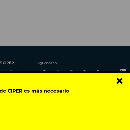
E CIPER
Síguenos en:
Hazte Socio
×
Nosotros
Donaciones
o de CIPER es más necesario
Contacto
Talleres
Newsletter
Festival