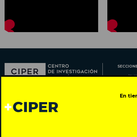
SECCION
Inve
Actu
Col
Director: Pedro Ramírez
En ti
Cart
José Miguel de la Barra 412, Santiago de Chile
Espe
Todos los derechos reservados © 2007-2026
Rada