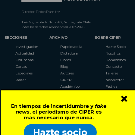
Director: Pedro Ramírez
José Miguel de la Barra 412, Santiago de Chile
Todos los derechos reservados © 2007-2026
SECCIONES
ARCHIVO
SOBRE CIPER
Investigación
Papeles de la
Hazte Socio
Actualidad
Dictadura
Nosotros
Columnas
Libros
Donaciones
Cartas
Blog
Contacto
Especiales
Autores
Talleres
Radar
CIPER
Newsletter
Académico
Festival
×
LaBot
Constituyente
En tiempos de incertidumbre y
fake
Al Plebiscito
news
, el periodismo de CIPER es
con CIPER
más necesario que nunca.
Síguenos en:
Hazte socio