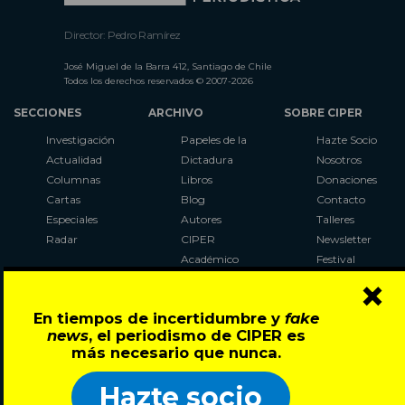
Director: Pedro Ramírez
José Miguel de la Barra 412, Santiago de Chile
Todos los derechos reservados © 2007-2026
SECCIONES
ARCHIVO
SOBRE CIPER
Investigación
Papeles de la
Hazte Socio
Actualidad
Dictadura
Nosotros
Columnas
Libros
Donaciones
Cartas
Blog
Contacto
Especiales
Autores
Talleres
Radar
CIPER
Newsletter
Académico
Festival
×
LaBot
Constituyente
En tiempos de incertidumbre y
fake
Al Plebiscito
news
, el periodismo de CIPER es
con CIPER
más necesario que nunca.
Síguenos en:
Hazte socio