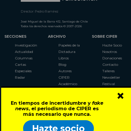
Director: Pedro Ramírez
José Miguel de la Barra 412, Santiago de Chile
Todos los derechos reservados © 2007-2026
SECCIONES
ARCHIVO
SOBRE CIPER
Investigación
Papeles de la
Hazte Socio
Actualidad
Dictadura
Nosotros
Columnas
Libros
Donaciones
Cartas
Blog
Contacto
Especiales
Autores
Talleres
Radar
CIPER
Newsletter
Académico
Festival
×
LaBot
Constituyente
En tiempos de incertidumbre y
fake
Al Plebiscito
news
, el periodismo de CIPER es
con CIPER
más necesario que nunca.
Síguenos en:
Hazte socio