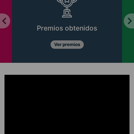
mios obtenidos
Libros 
Ver premios
Conóce