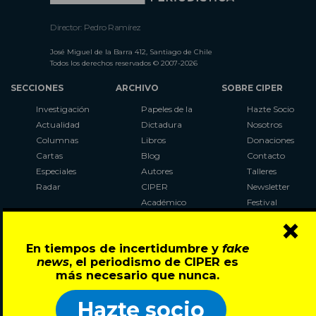
Director: Pedro Ramírez
José Miguel de la Barra 412, Santiago de Chile
Todos los derechos reservados © 2007-2026
SECCIONES
ARCHIVO
SOBRE CIPER
Investigación
Papeles de la
Hazte Socio
Actualidad
Dictadura
Nosotros
Columnas
Libros
Donaciones
Cartas
Blog
Contacto
Especiales
Autores
Talleres
Radar
CIPER
Newsletter
Académico
Festival
×
LaBot
Constituyente
En tiempos de incertidumbre y
fake
Al Plebiscito
news
, el periodismo de CIPER es
con CIPER
más necesario que nunca.
Síguenos en:
Hazte socio