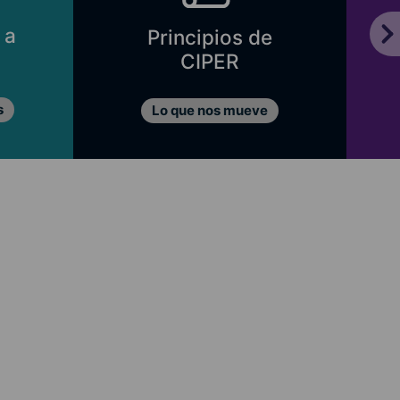
 a
Principios de
CIPER
s
Lo que nos mueve