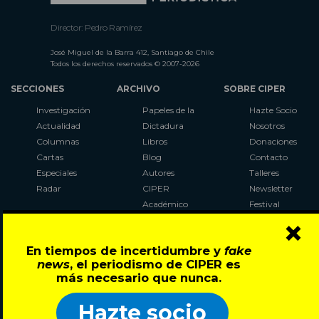
Director: Pedro Ramírez
José Miguel de la Barra 412, Santiago de Chile
Todos los derechos reservados © 2007-2026
SECCIONES
ARCHIVO
SOBRE CIPER
Investigación
Papeles de la
Hazte Socio
Actualidad
Dictadura
Nosotros
Columnas
Libros
Donaciones
Cartas
Blog
Contacto
Especiales
Autores
Talleres
Radar
CIPER
Newsletter
Académico
Festival
×
LaBot
Constituyente
En tiempos de incertidumbre y
fake
Al Plebiscito
news
, el periodismo de CIPER es
con CIPER
más necesario que nunca.
Síguenos en:
Hazte socio