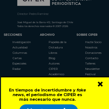
Director: Pedro Ramírez
José Miguel de la Barra 412, Santiago de Chile
Todos los derechos reservados © 2007-2026
SECCIONES
ARCHIVO
SOBRE CIPER
Investigación
Papeles de la
Hazte Socio
Actualidad
Dictadura
Nosotros
Columnas
Libros
Donaciones
Cartas
Blog
Contacto
Especiales
Autores
Talleres
Radar
CIPER
Newsletter
Académico
Festival
×
LaBot
Constituyente
En tiempos de incertidumbre y
fake
Al Plebiscito
news
, el periodismo de CIPER es
con CIPER
más necesario que nunca.
Síguenos en: