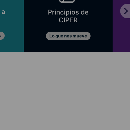
 a
Principios de
CIPER
s
Lo que nos mueve