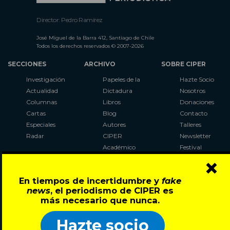
Director: Pedro Ramírez
José Miguel de la Barra 412, Santiago de Chile
Todos los derechos reservados © 2007-2026
SECCIONES
ARCHIVO
SOBRE CIPER
Investigación
Papeles de la
Hazte Socio
Actualidad
Dictadura
Nosotros
Columnas
Libros
Donaciones
Cartas
Blog
Contacto
Especiales
Autores
Talleres
Radar
CIPER
Newsletter
Académico
Festival
×
LaBot
Constituyente
En tiempos de incertidumbre y
fake
Al Plebiscito
news
, el periodismo de CIPER es
con CIPER
más necesario que nunca.
Síguenos en:
Hazte socio