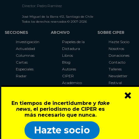
Director: Pedro Ramírez
José Miguel de la Barra 412, Santiago de Chile
Todos los derechos reservados © 2007-2026
SECCIONES
ARCHIVO
SOBRE CIPER
Investigación
Papeles de la
Hazte Socio
Actualidad
Dictadura
Nosotros
Columnas
Libros
Donaciones
Cartas
Blog
Contacto
Especiales
Autores
Talleres
Radar
CIPER
Newsletter
Académico
Festival
×
LaBot
Constituyente
En tiempos de incertidumbre y
fake
Al Plebiscito
news
, el periodismo de CIPER es
con CIPER
más necesario que nunca.
Síguenos en:
Hazte socio