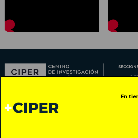
SECCION
Inve
Actu
Col
Director: Pedro Ramírez
En ti
Cart
José Miguel de la Barra 412, Santiago de Chile
Espe
Todos los derechos reservados © 2007-2026
Rada