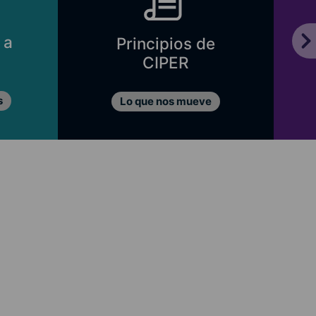
 a
Principios de
CIPER
s
Lo que nos mueve