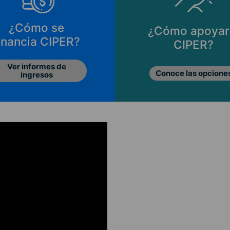
¿Cómo se
¿Cómo apoyar
inancia CIPER?
CIPER?
Ver informes de
Conoce las opcione
ingresos