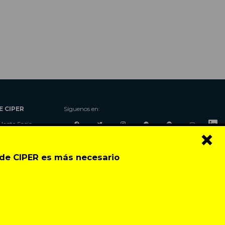
E CIPER
Síguenos en:
Hazte Socio
×
Nosotros
Donaciones
o de CIPER es más necesario
Contacto
Talleres
Newsletter
Festival