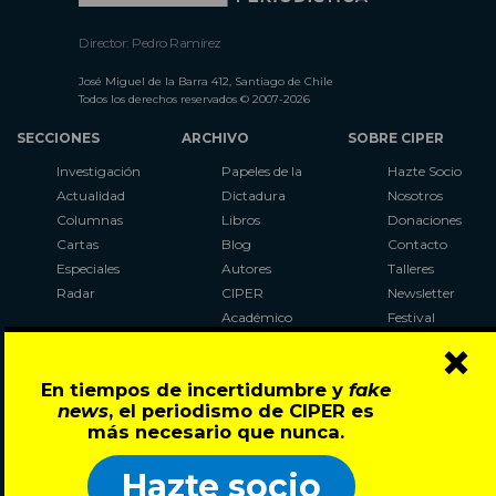
Director: Pedro Ramírez
José Miguel de la Barra 412, Santiago de Chile
Todos los derechos reservados © 2007-2026
SECCIONES
ARCHIVO
SOBRE CIPER
Investigación
Papeles de la
Hazte Socio
Actualidad
Dictadura
Nosotros
Columnas
Libros
Donaciones
Cartas
Blog
Contacto
Especiales
Autores
Talleres
Radar
CIPER
Newsletter
Académico
Festival
×
LaBot
Constituyente
En tiempos de incertidumbre y
fake
Al Plebiscito
news
, el periodismo de CIPER es
con CIPER
más necesario que nunca.
Síguenos en:
Hazte socio